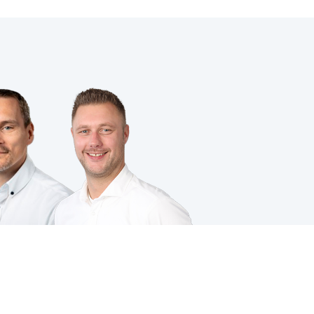
VOLG JE ONS AL?
ing
|
Cookies