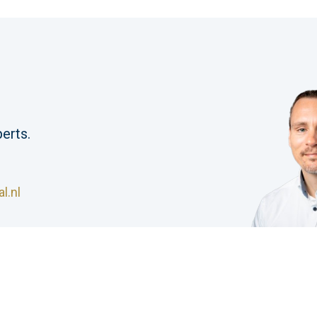
erts.
l.nl
S Industrial |
Algemene voorwaarden
|
Privacyverklar