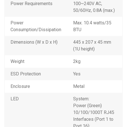
Power Requirements
100~240V AC,
50/60Hz, 0.8A (max.)
Power
Max. 10.4 watts/35
Consumption/Dissipation
BTU
Dimensions (W x D x H)
445 x 207 x 45 mm
(1U height)
Weight
2kg
ESD Protection
Yes
Enclosure
Metal
LED
System:
Power (Green)
10/100/1000T RJ45
Interfaces (Port 1 to
Port 16):