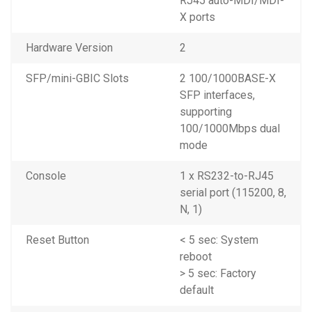
RJ45 auto-MDI/MDI-
X ports
Hardware Version
2
SFP/mini-GBIC Slots
2 100/1000BASE-X
SFP interfaces,
supporting
100/1000Mbps dual
mode
Console
1 x RS232-to-RJ45
serial port (115200, 8,
N, 1)
Reset Button
< 5 sec: System
reboot
> 5 sec: Factory
default