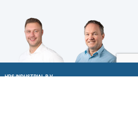
HPS INDUSTRIAL B.V.
Wiltonstraat 25
3905 KW Veenendaal
© 2023 HPS Industrial |
Algemene voorwaarden
|
Privacyverklaring
|
Cookies
VOLG JE ONS AL?