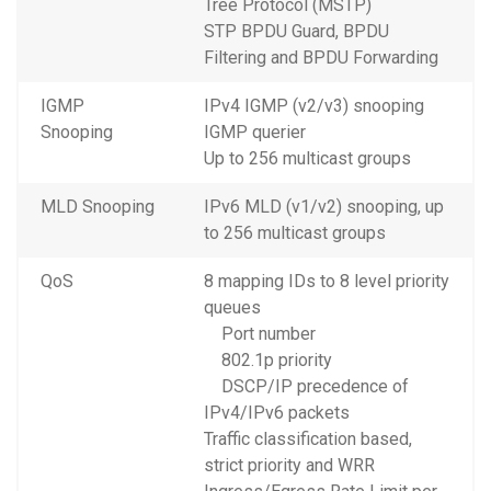
Tree Protocol (MSTP)
STP BPDU Guard, BPDU
Filtering and BPDU Forwarding
IGMP
IPv4 IGMP (v2/v3) snooping
Snooping
IGMP querier
Up to 256 multicast groups
MLD Snooping
IPv6 MLD (v1/v2) snooping, up
to 256 multicast groups
QoS
8 mapping IDs to 8 level priority
queues
Port number
802.1p priority
DSCP/IP precedence of
IPv4/IPv6 packets
Traffic classification based,
strict priority and WRR