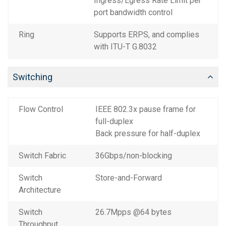
Ingress/Egress Rate Limit per
port bandwidth control
Ring
Supports ERPS, and complies
with ITU-T G.8032
Switching
Flow Control
IEEE 802.3x pause frame for
full-duplex
Back pressure for half-duplex
Switch Fabric
36Gbps/non-blocking
Switch
Store-and-Forward
Architecture
Switch
26.7Mpps @64 bytes
Throughput