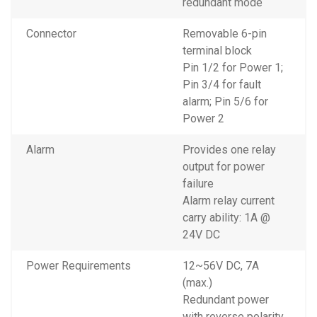
redundant mode
Connector
Removable 6-pin
terminal block
Pin 1/2 for Power 1;
Pin 3/4 for fault
alarm; Pin 5/6 for
Power 2
Alarm
Provides one relay
output for power
failure
Alarm relay current
carry ability: 1A @
24V DC
Power Requirements
12~56V DC, 7A
(max.)
Redundant power
with reverse polarity