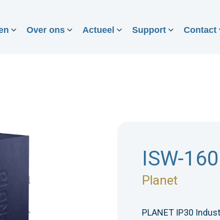
en
Over ons
Actueel
Support
Contact
ISW-16
Planet
PLANET IP30 Industr