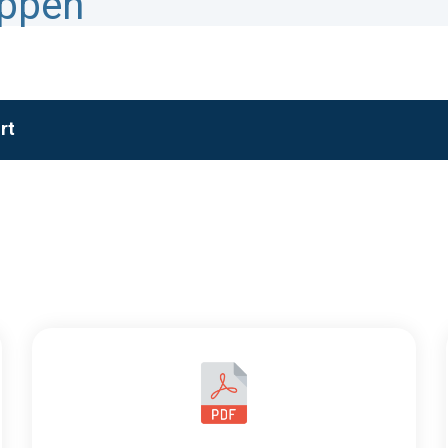
appen
rt