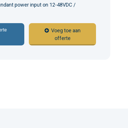
undant power input on 12-48VDC /
erte
Voeg toe aan
offerte