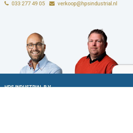
033 277 49 05
verkoop@hpsindustrial.nl
HPS INDUSTRIAL B.V.
Wiltonstraat 25
3905 KW Veenendaal
© 2023 HPS Industrial |
Algemene voorwaarden
|
Privacyverklaring
|
Cookies