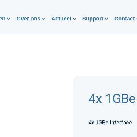
en
Over ons
Actueel
Support
Contact
4x 1GBe 
4x 1GBe Interface