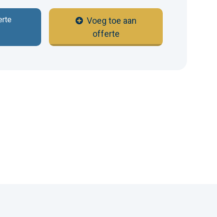
erte
Voeg toe aan
offerte