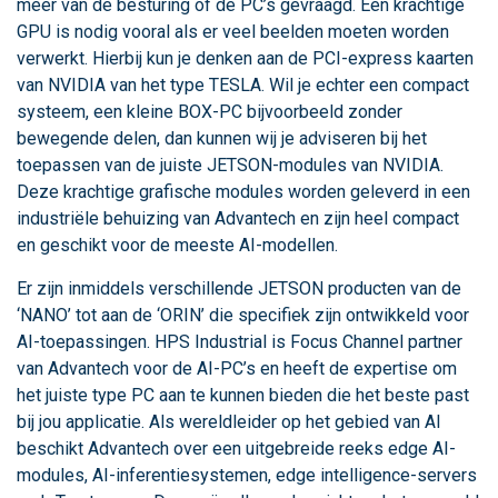
meer van de besturing of de PC’s gevraagd. Een krachtige
GPU is nodig vooral als er veel beelden moeten worden
verwerkt. Hierbij kun je denken aan de PCI-express kaarten
van NVIDIA van het type TESLA. Wil je echter een compact
systeem, een kleine BOX-PC bijvoorbeeld zonder
bewegende delen, dan kunnen wij je adviseren bij het
toepassen van de juiste JETSON-modules van NVIDIA.
Deze krachtige grafische modules worden geleverd in een
industriële behuizing van Advantech en zijn heel compact
en geschikt voor de meeste AI-modellen.
Er zijn inmiddels verschillende JETSON producten van de
‘NANO’ tot aan de ‘ORIN’ die specifiek zijn ontwikkeld voor
AI-toepassingen. HPS Industrial is Focus Channel partner
van Advantech voor de AI-PC’s en heeft de expertise om
het juiste type PC aan te kunnen bieden die het beste past
bij jou applicatie. Als wereldleider op het gebied van AI
beschikt Advantech over een uitgebreide reeks edge AI-
modules, AI-inferentiesystemen, edge intelligence-servers