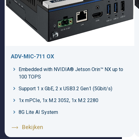
ADV-MIC-711 OX
Embedded with NVIDIA® Jetson Orin™ NX up to
100 TOPS
Support 1 x GbE, 2 x USB3.2 Gen1 (5Gbit/s)
1x mPCIe, 1x M.2 3052, 1x M.2 2280
8G Lite AI System
Bekijken