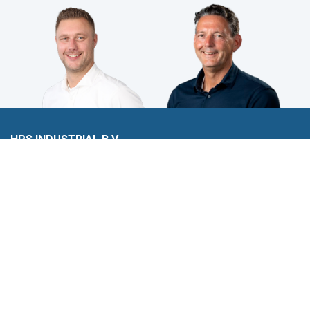
HPS INDUSTRIAL B.V.
Wiltonstraat 25
3905 KW Veenendaal
© 2023 HPS Industrial |
Algemene voorwaarden
|
Privacyverklaring
|
Cookies
VOLG JE ONS AL?