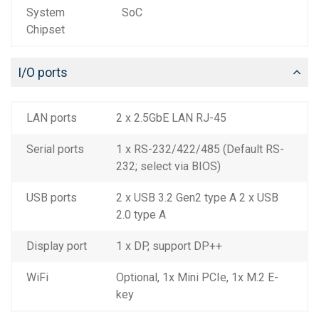
System
SoC
Chipset
I/O ports
LAN ports
2 x 2.5GbE LAN RJ-45
Serial ports
1 x RS-232/422/485 (Default RS-
232; select via BIOS)
USB ports
2 x USB 3.2 Gen2 type A 2 x USB
2.0 type A
Display port
1 x DP, support DP++
WiFi
Optional, 1x Mini PCIe, 1x M.2 E-
key