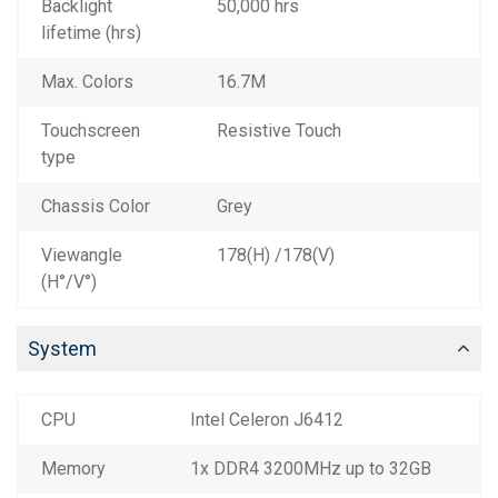
Backlight
50,000 hrs
lifetime (hrs)
Max. Colors
16.7M
Touchscreen
Resistive Touch
type
Chassis Color
Grey
Viewangle
178(H) /178(V)
(H°/V°)
System
CPU
Intel Celeron J6412
Memory
1x DDR4 3200MHz up to 32GB