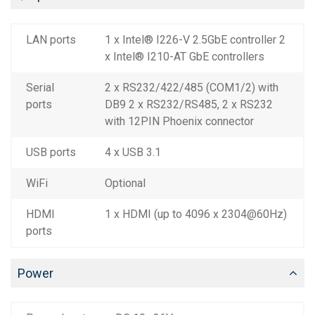
LAN ports
1 x Intel® I226-V 2.5GbE controller 2
x Intel® I210-AT GbE controllers
Serial
2 x RS232/422/485 (COM1/2) with
ports
DB9 2 x RS232/RS485, 2 x RS232
with 12PIN Phoenix connector
USB ports
4 x USB 3.1
WiFi
Optional
HDMI
1 x HDMI (up to 4096 x 2304@60Hz)
ports
Power