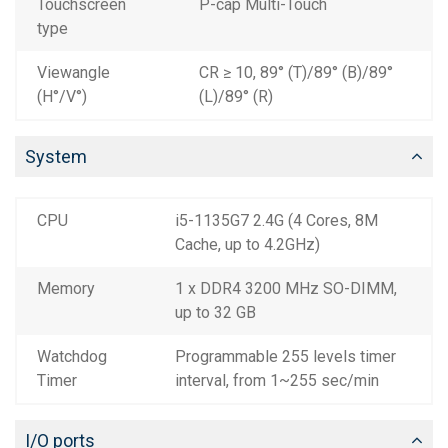
Touchscreen
P-cap Multi-Touch
type
Viewangle
CR ≥ 10, 89° (T)/89° (B)/89°
(H°/V°)
(L)/89° (R)
System
CPU
i5-1135G7 2.4G (4 Cores, 8M
Cache, up to 4.2GHz)
Memory
1 x DDR4 3200 MHz SO-DIMM,
up to 32 GB
Watchdog
Programmable 255 levels timer
Timer
interval, from 1~255 sec/min
I/O ports