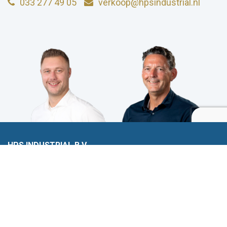
033 277 49 05
verkoop@hpsindustrial.nl
HPS INDUSTRIAL B.V.
Wiltonstraat 25
3905 KW Veenendaal
© 2023 HPS Industrial |
Algemene voorwaarden
|
Privacyverklaring
|
Cookies