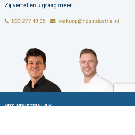
Zij vertellen u graag meer.
033 277 49 05
verkoop@hpsindustrial.nl
HPS INDUSTRIAL B.V.
Wiltonstraat 25
3905 KW Veenendaal
© 2023 HPS Industrial |
Algemene voorwaarden
|