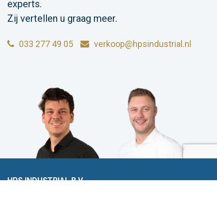
experts.
Zij vertellen u graag meer.
033 277 49 05
verkoop@hpsindustrial.nl
HPS INDUSTRIAL B.V.
Wiltonstraat 25
3905 KW Veenendaal