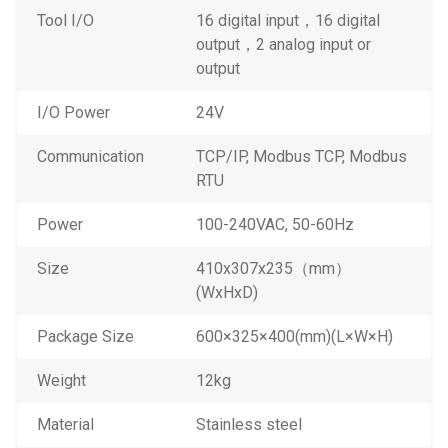
Tool I/O
16 digital input，16 digital
output，2 analog input or
output
I/O Power
24V
Communication
TCP/IP, Modbus TCP, Modbus
RTU
Power
100-240VAC, 50-60Hz
Size
410x307x235（mm）
(WxHxD)
Package Size
600×325×400(mm)(L×W×H)
Weight
12kg
Material
Stainless steel