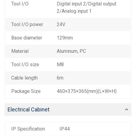
Tool I/O
Digital input 2/Digital output
2/Analog input 1
Tool I/O power
24V
Base diameter
129mm
Material
Aluminum, PC
Tool I/O size
M8
Cable length
6m
Package Size
460×375×365(mm)(L×W×H)
Electrical Cabinet
IP Specification
IP44