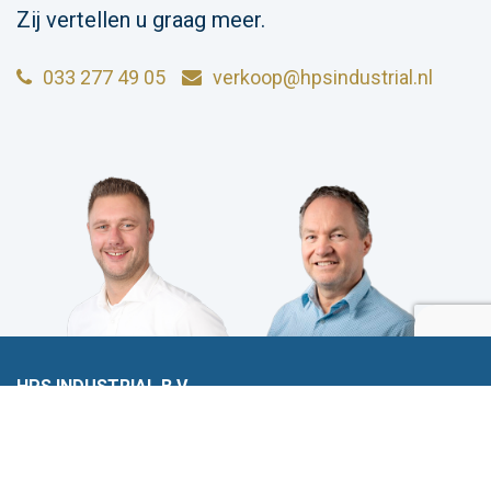
Zij vertellen u graag meer.
033 277 49 05
verkoop@hpsindustrial.nl
HPS INDUSTRIAL B.V.
Wiltonstraat 25
3905 KW Veenendaal
© 2023 HPS Industrial |
Algemene voorwaarden
|