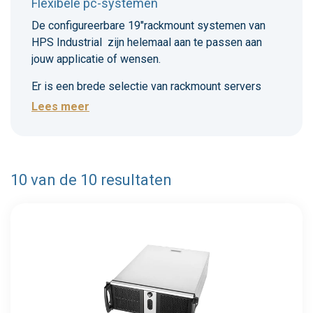
flexibele pc-systemen
De configureerbare 19"rackmount systemen van
HPS Industrial zijn helemaal aan te passen aan
jouw applicatie of wensen.
Er is een brede selectie van rackmount servers
met chassis van 1U, 2U, 3U en 4U mogelijk.
Lees meer
Of het nu gaat om een krachtige PC-configuratie,
een server- of storage-systeem, onze specialisten
adviseren je welke mogelijkheden er zijn.
10 van de 10 resultaten
Een beperkt deel van de systemen en
configuraties vind je hier op onze website, dus
Meer info
mocht je niet direct vinden wat je nodig hebt, bel of
mail ons dan vrijblijvend!