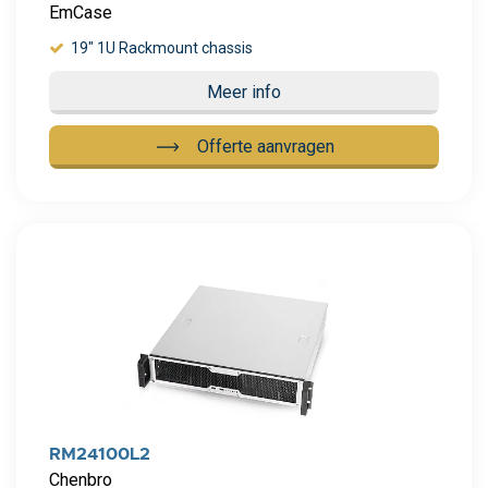
EmCase
19" 1U Rackmount chassis
Meer info
Offerte aanvragen
Meer info
RM24100L2
Chenbro