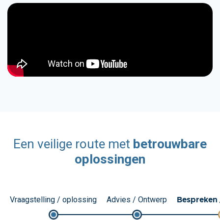
Een veilige route met
betrouwbare
oplossingen
Bespreken 
Vraagstelling / oplossing
Advies / Ontwerp