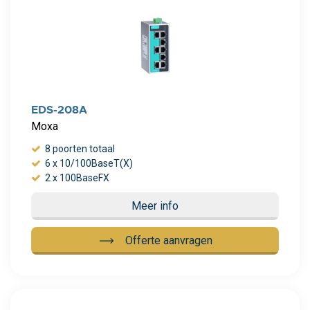
EDS-208A
Moxa
8 poorten totaal
6 x 10/100BaseT(X)
2 x 100BaseFX
Meer info
Offerte aanvragen
Meer info