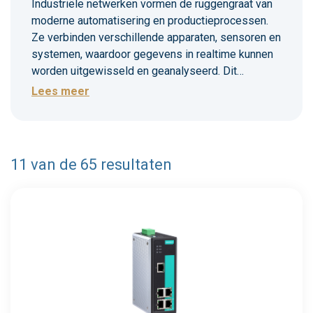
Industriële netwerken vormen de ruggengraat van
moderne automatisering en productieprocessen.
Ze verbinden verschillende apparaten, sensoren en
systemen, waardoor gegevens in realtime kunnen
worden uitgewisseld en geanalyseerd. Dit
bevordert niet alleen de efficiëntie, maar ook de
Lees meer
flexibiliteit en schaalbaarheid van industriële
operaties. Door het integreren van geavanceerde
technologieën zoals IoT en AI, evolueren
industriële netwerken voortdurend om aan de
11 van de 65 resultaten
groeiende eisen van de industrie te voldoen.
Meer info