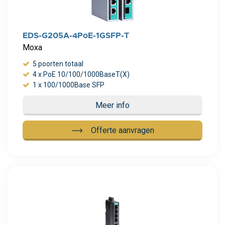
EDS-G205A-4PoE-1GSFP-T
Moxa
5 poorten totaal
4 x PoE 10/100/1000BaseT(X)
1 x 100/1000Base SFP
Meer info
Offerte aanvragen
Meer info