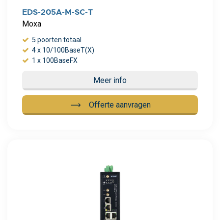
EDS-205A-M-SC-T
Moxa
5 poorten totaal
4 x 10/100BaseT(X)
1 x 100BaseFX
Meer info
Offerte aanvragen
Meer info