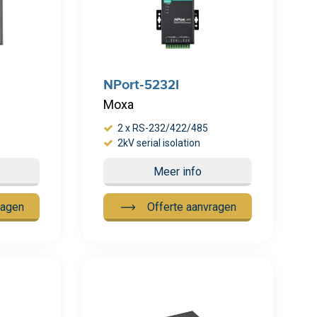
NPort-5232I
Moxa
2 x RS-232/422/485
2kV serial isolation
Meer info
ragen
Offerte aanvragen
Meer info