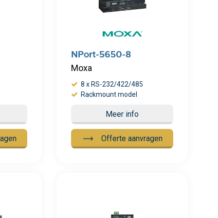
NPort-5650-8
Moxa
8 x RS-232/422/485
Rackmount model
Meer info
ragen
Offerte aanvragen
Meer info