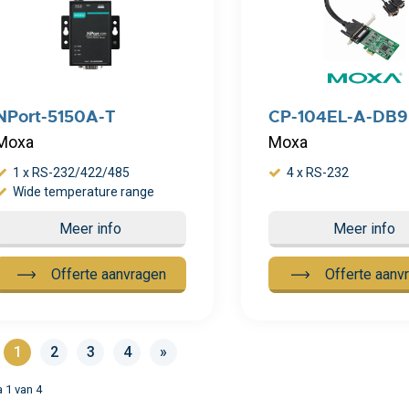
NPort-5150A-T
CP-104EL-A-DB9
Moxa
Moxa
1 x RS-232/422/485
4 x RS-232
Wide temperature range
Meer info
Meer info
Offerte aanvragen
Offerte aanv
1
2
3
4
»
a 1 van
4