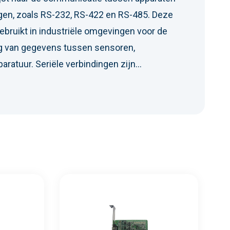
ngen, zoals RS-232, RS-422 en RS-485. Deze
ebruikt in industriële omgevingen voor de
g van gegevens tussen sensoren,
aratuur. Seriële verbindingen zijn
ren, kosten effectief en goed bestand
 storingen. Ze blijven een populaire keuze
 toepassingen waar een stabiele, point-to-
 is.
Meer info