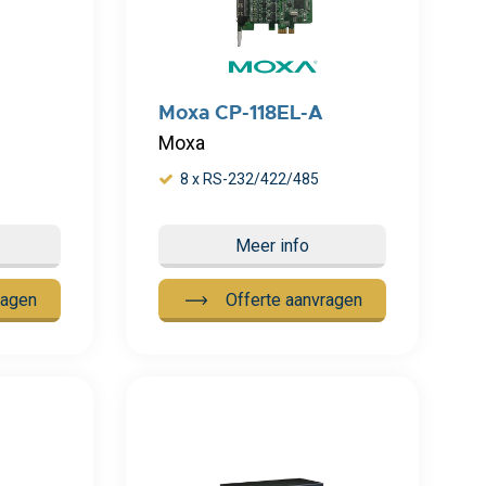
Moxa CP-118EL-A
Moxa
8 x RS-232/422/485
Meer info
ragen
Offerte aanvragen
Meer info