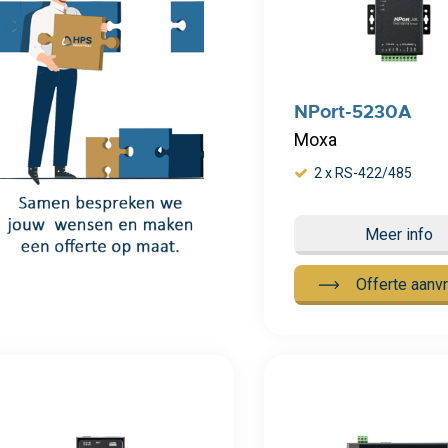
NPort-5230A
Moxa
2 x RS-422/485
Meer info
Offerte aanv
 info
Meer info