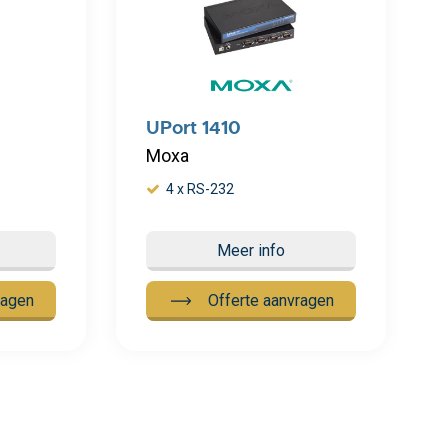
UPort 1410
Moxa
4 x RS-232
Meer info
ragen
Offerte aanvragen