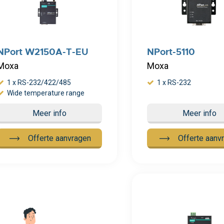
NPort W2150A-T-EU
NPort-5110
Moxa
Moxa
1 x RS-232/422/485
1 x RS-232
Wide temperature range
Meer info
Meer info
Offerte aanvragen
Offerte aanv
Meer info