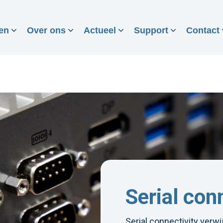
en
Over ons
Actueel
Support
Contact
Serial con
Serial connectivity verw