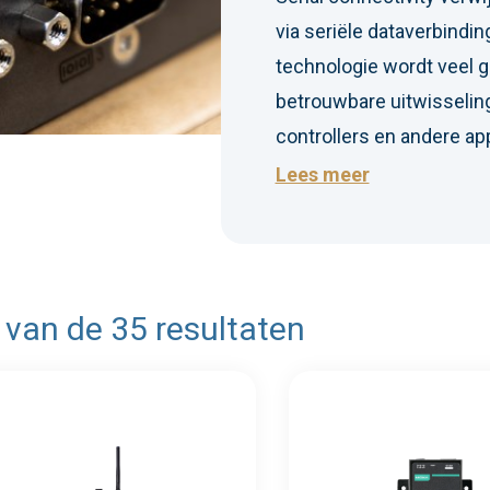
via seriële dataverbindi
technologie wordt veel g
betrouwbare uitwisselin
controllers en andere app
eenvoudig te implemente
Lees meer
tegen elektromagnetische
voor legacy-systemen en
point communicatie nodig
 van de 35 resultaten
 info
Meer info