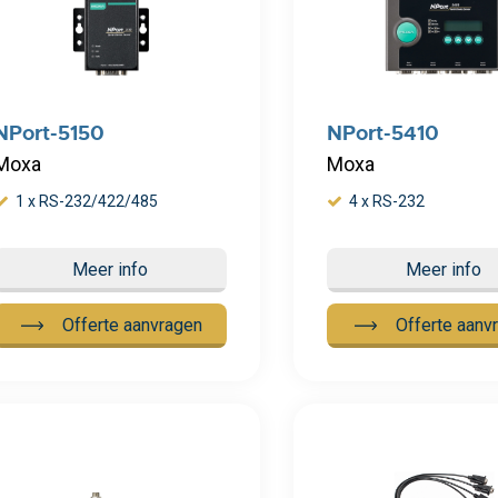
NPort-5150
NPort-5410
Moxa
Moxa
1 x RS-232/422/485
4 x RS-232
Meer info
Meer info
Offerte aanvragen
Offerte aanv
 info
Meer info